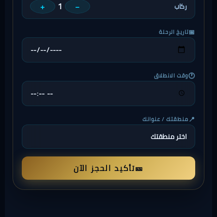
1
+
−
ركاب
📅
تاريخ الرحلة
🕐
وقت الانطلاق
📍
منطقتك / عنوانك
🎫
تأكيد الحجز الآن