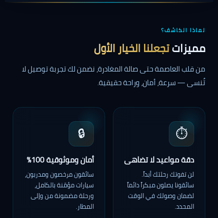
لماذا الكاشف؟
مميزات
تجعلنا الخيار الأول
من قلب العاصمة حتى صالة المغادرة، نضمن لك تجربة توصيل لا
تُنسى — سرعة، أمان، وراحة حقيقية.
🔒
⏱️
دقة مواعيد لا تضاهى
أمان وموثوقية 100%
لن تفوتك رحلتك أبداً.
سائقون مرخصون ومدربون،
سائقونا يصلون مبكراً دائماً
سيارات مؤمّنة بالكامل،
لضمان وصولك في الوقت
ورحلة مضمونة من وإلى
المحدد.
المطار.