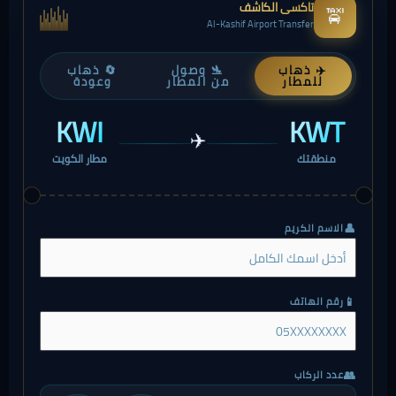
تاكسي الكاشف
🚖
Al-Kashif Airport Transfer
✈️ ذهاب
🛬 وصول
🔄 ذهاب
للمطار
من المطار
وعودة
KWI
KWT
✈️
منطقتك
مطار الكويت
👤
الاسم الكريم
📱
رقم الهاتف
👥
عدد الركاب