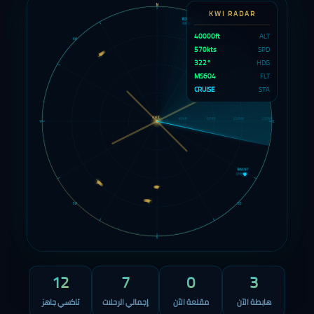
KWI RADAR
40000ft
ALT
570kts
SPD
321°
HDG
MS604
FLT
CRUISE
STA
12
8
1
3
هابطة الآن
مقلعة الآن
إجمالي الرحلات
تاكسي جاهز