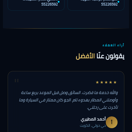
55226592
55226592
آراء العملاء
يقولون عنّا
الأفضل
"
★★★★★
والله خدمة ما قصّرت. السائق وصل قبل الموعد بربع ساعة
وأوصلني المطار بهدوء تام. الجو كان ممتاز في السيارة وما
تأخرت على رحلتي.
أحمد المطيري
أ
حي حولي، الكويت