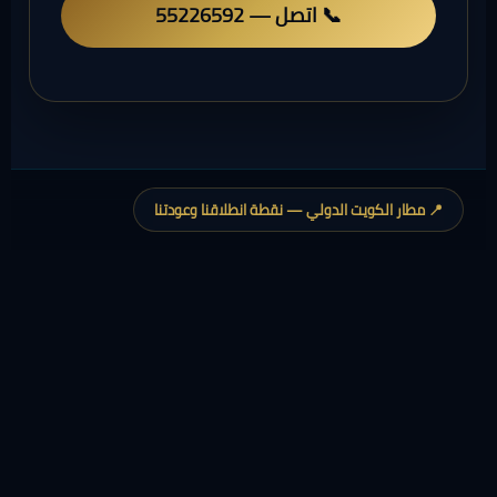
📞 اتصل — 55226592
📍 مطار الكويت الدولي — نقطة انطلاقنا وعودتنا