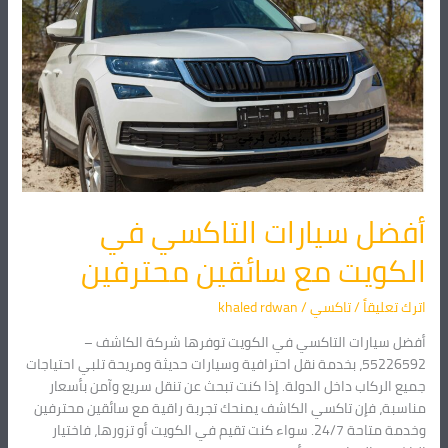
التاكسي
في
الكويت
مع
سائقين
محترفين
أفضل سيارات التاكسي في
الكويت مع سائقين محترفين
اترك تعليقاً
/
تاكسي
/
khaled rdwan
أفضل سيارات التاكسي في الكويت توفرها شركة الكاشف –
55226592، بخدمة نقل احترافية وسيارات حديثة ومريحة تلبي احتياجات
جميع الركاب داخل الدولة. إذا كنت تبحث عن تنقل سريع وآمن بأسعار
مناسبة، فإن تاكسي الكاشف يمنحك تجربة راقية مع سائقين محترفين
وخدمة متاحة 24/7. سواء كنت تقيم في الكويت أو تزورها، فاختيار