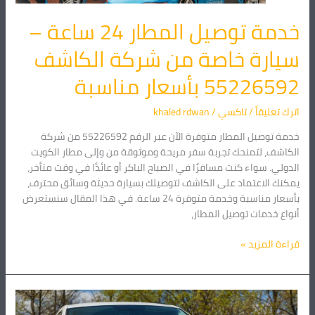
الكاشف
55226592
خدمة توصيل المطار 24 ساعة –
بأسعار
سيارة خاصة من شركة الكاشف
مناسبة
55226592 بأسعار مناسبة
اترك تعليقاً
/
تاكسي
/
khaled rdwan
خدمة توصيل المطار متوفرة الآن عبر الرقم 55226592 من شركة
الكاشف، لتمنحك تجربة سفر مريحة وموثوقة من وإلى مطار الكويت
الدولي. سواء كنت مسافرًا في الصباح الباكر أو عائدًا في وقت متأخر،
يمكنك الاعتماد على الكاشف لتوصيلك بسيارة حديثة وسائق محترف،
بأسعار مناسبة وخدمة متوفرة 24 ساعة. في هذا المقال سنستعرض
أنواع خدمات توصيل المطار،
قراءة المزيد »
أفضل
سيارات