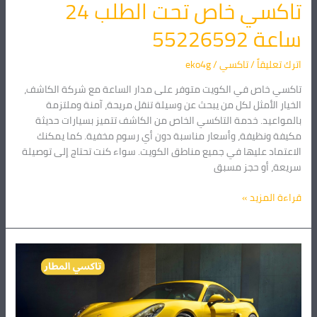
تاكسي خاص تحت الطلب 24
ساعة 55226592
اترك تعليقاً
/
تاكسي
/
eko4g
تاكسي خاص في الكويت متوفر على مدار الساعة مع شركة الكاشف،
الخيار الأمثل لكل من يبحث عن وسيلة تنقل مريحة، آمنة وملتزمة
بالمواعيد. خدمة التاكسي الخاص من الكاشف تتميز بسيارات حديثة
مكيفة ونظيفة، وأسعار مناسبة دون أي رسوم مخفية. كما يمكنك
الاعتماد عليها في جميع مناطق الكويت. سواء كنت تحتاج إلى توصيلة
سريعة، أو حجز مسبق
قراءة المزيد »
تاكسي
المطار|
حجز
فوري
55226592