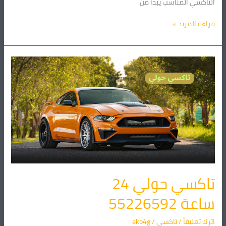
التاكسي المناسب يبدأ من
قراءة المزيد »
تاكسي
حولي
24
ساعة 55226592
تاكسي حولي 24
ساعة 55226592
اترك تعليقاً
/
تاكسي
/
eko4g