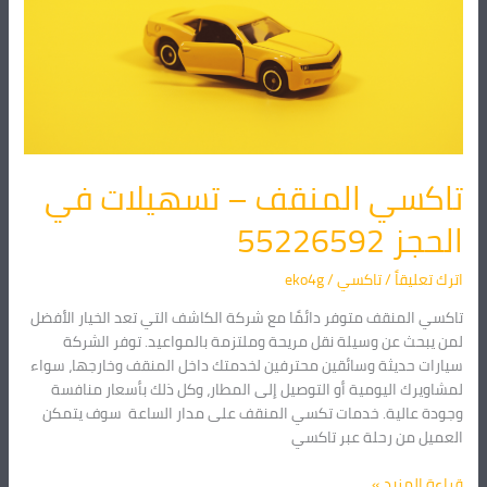
تسهيلات
في
الحجز
55226592
تاكسي المنقف – تسهيلات في
الحجز 55226592
اترك تعليقاً
/
تاكسي
/
eko4g
تاكسي المنقف متوفر دائمًا مع شركة الكاشف التي تعد الخيار الأفضل
لمن يبحث عن وسيلة نقل مريحة وملتزمة بالمواعيد. توفر الشركة
سيارات حديثة وسائقين محترفين لخدمتك داخل المنقف وخارجها، سواء
لمشاويرك اليومية أو التوصيل إلى المطار، وكل ذلك بأسعار منافسة
وجودة عالية. خدمات تكسي المنقف على مدار الساعة سوف يتمكن
العميل من رحلة عبر تاكسي
قراءة المزيد »