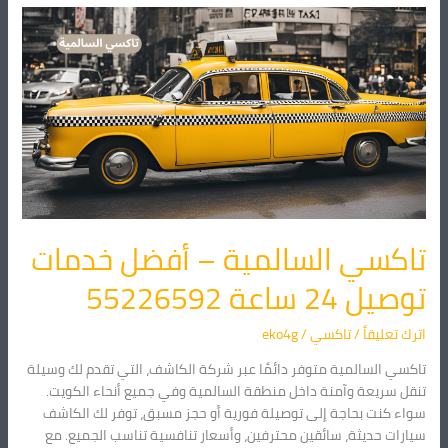
تاكسي
السالمية
–
أفضل
خدمات
توصيل
24
ساعة
55226592
تاكسي السالمية – أفضل خدمات
توصيل 24 ساعة 55226592
اترك تعليقاً
/
تاكسي
/
eko4g
تاكسي السالمية متوفر دائمًا عبر شركة الكاشف، التي تقدم لك وسيلة
تنقل سريعة وآمنة داخل منطقة السالمية وفي جميع أنحاء الكويت.
سواء كنت بحاجة إلى توصيلة فورية أو حجز مسبق، توفر لك الكاشف
سيارات حديثة، سائقين محترفين، وأسعار تنافسية تناسب الجميع. مع