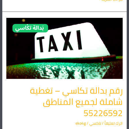
رقم
بدالة
تكاسي
–
تغطية
شاملة
لجميع
المناطق
55226592
رقم بدالة تكاسي – تغطية
شاملة لجميع المناطق
55226592
اترك تعليقاً
/
تاكسي
/
eko4g