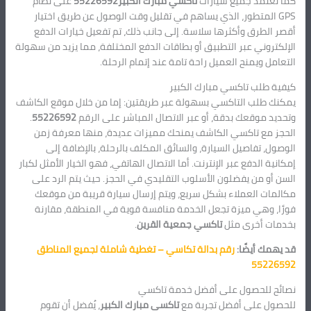
كما تعتمد جميع سيارات
تاكسي مبارك الكبير55226592
على نظام
GPS المتطور، الذي يساهم في تقليل وقت الوصول عن طريق اختيار
أقصر الطرق وأكثرها سلاسة. إلى جانب ذلك، تم تفعيل خيارات الدفع
الإلكتروني عبر التطبيق أو بطاقات الدفع المختلفة، مما يزيد من سهولة
التعامل ويمنح العميل راحة تامة عند إتمام الرحلة.
كيفية طلب تاكسي مبارك الكبير
يمكنك طلب التاكسي بسهولة عبر طريقتين: إما من خلال موقع الكاشف
وتحديد موقعك بدقة، أو عبر الاتصال المباشر على الرقم
55226592
.
الحجز مع تاكسي الكاشف يمنحك مميزات عديدة، منها معرفة زمن
الوصول، تفاصيل السيارة، والسائق المكلف بالرحلة، بالإضافة إلى
إمكانية الدفع عبر الإنترنت. أما الاتصال الهاتفي، فهو الخيار الأمثل لكبار
السن أو من يفضلون الأسلوب التقليدي في الحجز. حيث يتم الرد على
مكالمات العملاء بشكل سريع، ويتم إرسال سيارة قريبة من موقعك
فورًا، وهي ميزة تجعل الخدمة منافسة قوية في المنطقة، مقارنة
بخدمات أخرى مثل
تاكسي جمعية القرين
.
قد يهمك أيضًا:
رقم بدالة تكاسي – تغطية شاملة لجميع المناطق
55226592
نصائح للحصول على أفضل خدمة تاكسي
للحصول على أفضل تجربة مع
تاكسي مبارك الكبير
، يُفضل أن تقوم