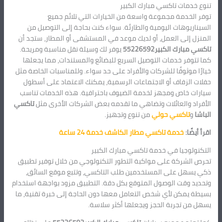
تنوع خدمات تاكسي مبارك الكبير
توفر الخدمة مجموعة واسعة من الخيارات التي تلائم جميع
السيناريوهات اليومية والطارئة. سواء كنت بحاجة إلى التوصيل من
المنزل إلى العمل، أو لديك موعد في المستشفى أو المطار، ستجد أن
تاكسي مبارك الكبير55226592
يوفر لك وسيلة نقل مناسبة ومريحة.
كما تتوفر خدمات التوصيل السريع للبضائع والمستندات، مما يجعلها
خيارًا موثوقًا للشركات والأفراد على حد سواء. وللمناسبات الخاصة مثل
حفلات الزفاف أو الاجتماعات الرسمية، يمكنك الاعتماد على أسطول
سيارات خاص ومجهز لخدمة الضيوف باحترافية. هذه الخدمات تناسب
الأفراد والعائلات وتضاهي ما تقدمه بعض الشركات الأخرى مثل
تاكسي
الباشا
و
تاكسي حولي
من تنوع وتجهيز.
اقرأ أيضًا:
خدمة تاكسي مطار الكاشف خدمة 24 ساعة
التكنولوجيا في خدمة تاكسي مبارك الكبير
تحرص الشركة على مواكبة التطور التكنولوجي من خلال توفير تطبيق
ذكي يسهل على المستخدمين طلب التاكسي، وتتبع موقع السائق،
وتحديد وقت الوصول المتوقع بكل دقة. التطبيق مزود بواجهة استخدام
بسيطة يمكن لأي شخص التعامل معها دون الحاجة إلى خبرة تقنية، ما
يسهل من تجربة الحجز ويجعلها أكثر سلاسة.