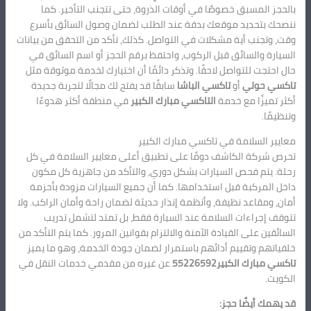
بالحجز المسبق خصوصًا في أوقات الذروة، حتى تتجنب التأخير. كما
ننصحك بتحديد موقعك بدقة عند الطلب لضمان وصول السائق بأسرع
وقت، وتجنب أية مشكلات في التواصل. كذلك، تأكد من التحقق من بيانات
السيارة والسائق قبل الركوب، واحتفظ برقم الحجز أو اسم السائق في
حال احتجت للتواصل لاحقًا. وتذكر دائمًا أن اختيارك لخدمة موثوقة مثل
تاكسي حولي
أو
تاكسي الباشا
سابقًا قد يفتح لك مجالًا لتجربة جديدة
أكثر تميزًا مع خدمة
التاكسي مبارك الكبير
في منطقة أكثر هدوءًا
وتنظيمًا.
معايير السلامة في تاكسي مبارك الكبير
تحرص شركة الكاشف دومًا على تطبيق أعلى معايير السلامة في كل
رحلة. يتم فحص السيارات بشكل دوري، والتأكد من جاهزية كل مكون
داخل المركبة قبل استخدامها. كما أن جميع السيارات مزودة بأحزمة
أمان، ومقاعد نظيفة، وأنظمة إنذار حديثة لضمان راحة وأمان الراكب. ولا
تتوقف إجراءات السلامة عند السيارة فقط، بل تمتد لتشمل تدريب
السائقين على القيادة الآمنة والالتزام بقوانين المرور. كما يتم التأكد من
خلفياتهم وتقييم أدائهم باستمرار لضمان جودة الخدمة، وهو ما يميز
تاكسي مبارك الكبير55226592
عن غيره من مقدمي خدمات النقل في
الكويت.
قد يهمك أيضًا حجز: