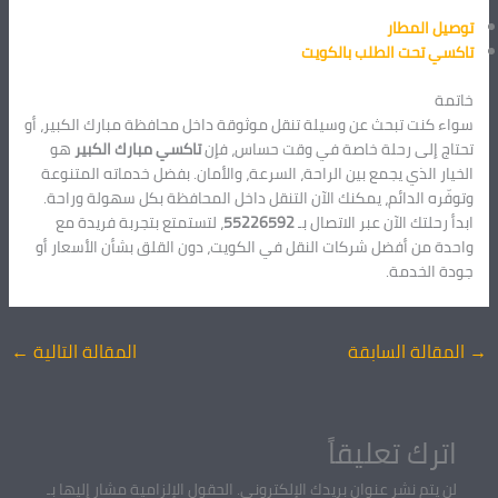
توصيل المطار
تاكسي تحت الطلب بالكويت
خاتمة
سواء كنت تبحث عن وسيلة تنقل موثوقة داخل محافظة مبارك الكبير، أو
تحتاج إلى رحلة خاصة في وقت حساس، فإن
تاكسي مبارك الكبير
هو
الخيار الذي يجمع بين الراحة، السرعة، والأمان. بفضل خدماته المتنوعة
وتوفّره الدائم، يمكنك الآن التنقل داخل المحافظة بكل سهولة وراحة.
ابدأ رحلتك الآن عبر الاتصال بـ
55226592
، لتستمتع بتجربة فريدة مع
واحدة من أفضل شركات النقل في الكويت، دون القلق بشأن الأسعار أو
جودة الخدمة.
→
المقالة السابقة
المقالة التالية
←
اترك تعليقاً
لن يتم نشر عنوان بريدك الإلكتروني.
الحقول الإلزامية مشار إليها بـ