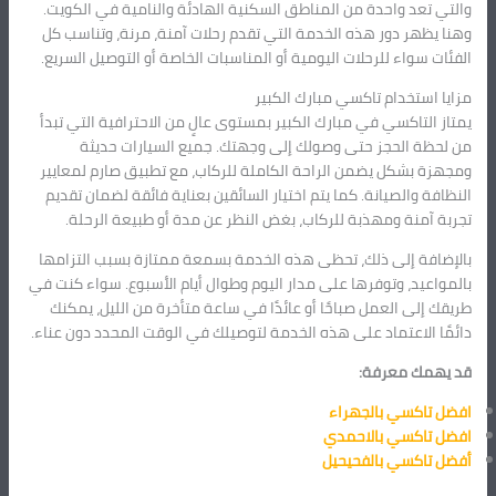
والتي تعد واحدة من المناطق السكنية الهادئة والنامية في الكويت.
وهنا يظهر دور هذه الخدمة التي تقدم رحلات آمنة، مرنة، وتناسب كل
الفئات سواء للرحلات اليومية أو المناسبات الخاصة أو التوصيل السريع.
مزايا استخدام تاكسي مبارك الكبير
يمتاز التاكسي في مبارك الكبير بمستوى عالٍ من الاحترافية التي تبدأ
من لحظة الحجز حتى وصولك إلى وجهتك. جميع السيارات حديثة
ومجهزة بشكل يضمن الراحة الكاملة للركاب، مع تطبيق صارم لمعايير
النظافة والصيانة. كما يتم اختيار السائقين بعناية فائقة لضمان تقديم
تجربة آمنة ومهذبة للركاب، بغض النظر عن مدة أو طبيعة الرحلة.
بالإضافة إلى ذلك، تحظى هذه الخدمة بسمعة ممتازة بسبب التزامها
بالمواعيد، وتوفرها على مدار اليوم وطوال أيام الأسبوع. سواء كنت في
طريقك إلى العمل صباحًا أو عائدًا في ساعة متأخرة من الليل، يمكنك
دائمًا الاعتماد على هذه الخدمة لتوصيلك في الوقت المحدد دون عناء.
قد يهمك معرفة:
افضل تاكسي بالجهراء
افضل تاكسي بالاحمدي
أفضل تاكسي بالفحيحيل