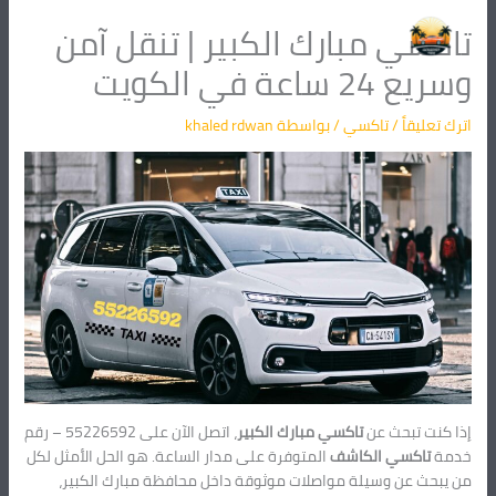
خطي
تاكسي مبارك الكبير | تنقل آمن
لى
لمحتوى
وسريع 24 ساعة في الكويت
اترك تعليقاً
/
تاكسي
/ بواسطة
khaled rdwan
إذا كنت تبحث عن
تاكسي مبارك الكبير
، اتصل الآن على 55226592 – رقم
خدمة
تاكسي الكاشف
المتوفرة على مدار الساعة. هو الحل الأمثل لكل
من يبحث عن وسيلة مواصلات موثوقة داخل محافظة مبارك الكبير،