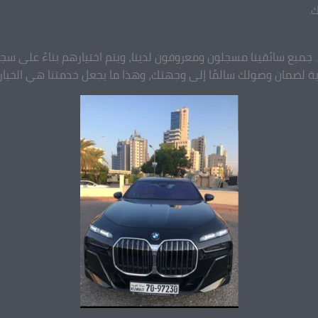
.
. جميع سائقينا مسجلون ومعروفون لدينا، ويتم اختيارهم بناءً على س
ية لضمان وصولك سالمًا إلى وجهتك، وهذا ما يجعل خدمتنا هي الخيار ال