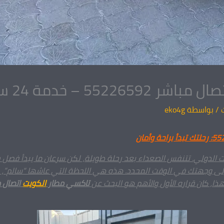
ة 24 ساعة لجميع المناطق
/ بواسطة
eko4g
 الدولي. تتنفس الصعداء بعد رحلة طويلة، لكن سرعان ما يبدأ فصل ج
ى وجهتك في الوقت المحدد. هذه هي اللحظة التي عاشها “سالم”، رج
ا، كان قراره الأول والأهم هو البحث عن
تاكسي مطار
الكويت
اتصال م