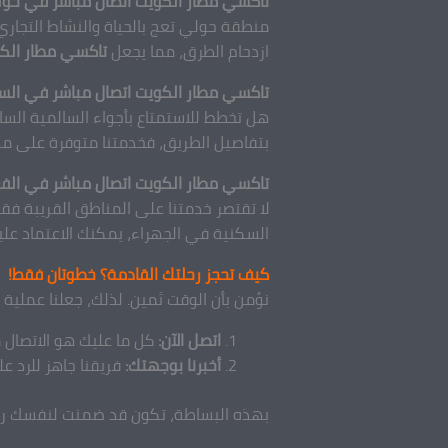
تاكسي مطار الكويت اتصال مباشر في حولي:
منطقة حولي تعج بالحياة والنشاط التجاري.
ازدحام الطرق، مما يجعل
تاكسي مطار الكو
تاكسي مطار الكويت اتصال مباشر في الس
هل تخطط للاستمتاع بأجواء السالمية الساح
بتفاصيل الطريق، فخدمتنا متوفرة على مدار
تاكسي مطار الكويت اتصال مباشر في الفر
لا تقتصر خدمتنا على المناطق القريبة فق
السكنية في الجهراء، يمكنك الاعتماد عل
كيف تحجز رحلتك القادمة؟ خطوتان فقط!
نؤمن بأن الوقت ثمين. لذلك، جعلنا عملية
اتصل الآن:
كل ما عليك هو الاتصال 
أخبرنا بوجهتك:
فريقنا جاهز للرد عل
بهذه البساطة، تكون قد ضمنت لنفسك رح