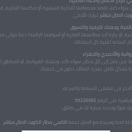
 مركز الأعمال والحياة العصرية
 سواء كنت تقصد مجمعاتها التجارية الشهيرة أو مكاتبها التجارية، ف
يت اتصال مباشر
خيارك الأذكى.
المية: وجهتك للترفيه والتسوق
رة، أو زيارة أحد مطاعمها الفاخرة أو أسواقها الراقية؟ دعنا نتولى
 الساعة لتلبية كل احتياجاتك.
وانية والأحمدي والجهراء
ط. نحن نصل إلى كل مكان. سواء كانت وجهتك الفروانية، أو المناطق 
ينا بشكل كامل. بمجرد اتصالك، نكون في خدمتك.
 الحجز في منتهى البساطة والسرعة:
مباشرة على الرقم
55226592
.
يك فورًا وتحديد سيارة لك في دقائق.
لة آمنة ومريحة مع أفضل خدمة
تاكسي مطار الكويت اتصال مباشر
.