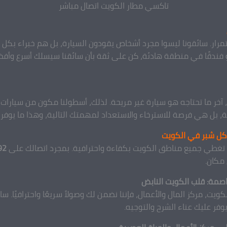
تاكسي مطار الكويت اتصال مباشر
مرار. سائقونا ليسوا مجرد أشخاص يقودون السيارة، بل هم خبراء بكل 
و فندقًا في منطقة هادئة، كن على ثقة بأن سائقنا سيسلك أسرع وأفض
خر ما تحتاجه هو سيارة غير مريحة. لذلك، أسطولنا مكون من سيارات
، بل هي فرصة للاسترخاء والاستعداد لمهمتك التالية، وهذا ما يوفر
 كل شبر في الكويت
 تغطي جميع مناطق الكويت بكفاءة واحترافية. بمجرد اتصالك على
92
مكان.
صمة: قلب الكويت النابض
ويت، مركز المال والأعمال، فإننا نضمن لك وصولاً سريعًا واحترافيًا. سا
وفر عليك عناء الشرح والتوجيه.