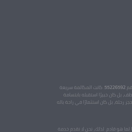
رقم
55226592
. كانت المكالمة سريعة
 بل كان خبيرًا استقبله بابتسامة
ز رحلة، بل كان استثمارًا في راحة باله
 لما هو قادم. لذلك، نحن لا نقدم خدمة