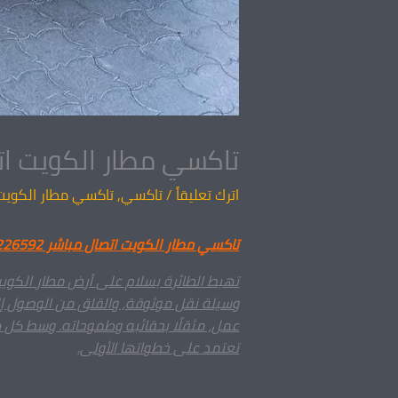
تاكسي مطار الكويت اتصال مباشر 55226592 – خدم
اترك تعليقاً
/
تاكسي
,
تاكسي مطار الكويت
تاكسي مطار الكويت اتصال مباشر 55226592: رحلتك تبدأ براحة وأمان
تهبط الطائرة بسلام على أرض مطار الكويت
وسيلة نقل موثوقة، والقلق من الوصول إل
عمل، مثقلًا بحقائبه وطموحاته. وسط كل هذ
تعتمد على خطواتها الأولى.